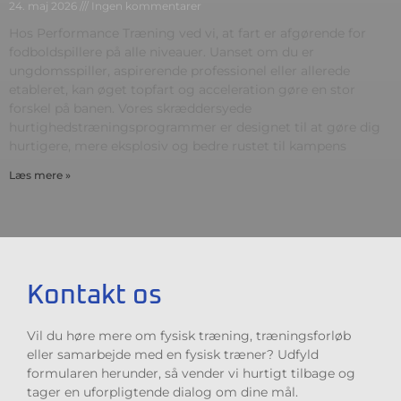
24. maj 2026
Ingen kommentarer
Hos Performance Træning ved vi, at fart er afgørende for
fodboldspillere på alle niveauer. Uanset om du er
ungdomsspiller, aspirerende professionel eller allerede
etableret, kan øget topfart og acceleration gøre en stor
forskel på banen. Vores skræddersyede
hurtighedstræningsprogrammer er designet til at gøre dig
hurtigere, mere eksplosiv og bedre rustet til kampens
Læs mere »
Kontakt os
Vil du høre mere om fysisk træning, træningsforløb
eller samarbejde med en fysisk træner? Udfyld
formularen herunder, så vender vi hurtigt tilbage og
tager en uforpligtende dialog om dine mål.