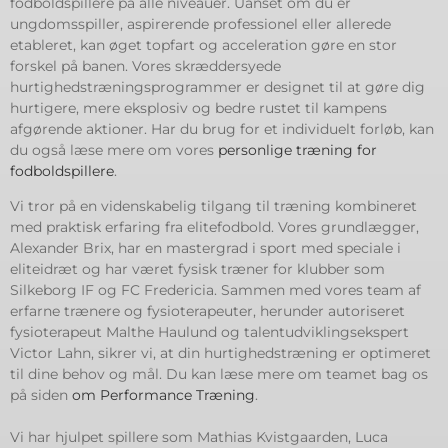
fodboldspillere på alle niveauer. Uanset om du er
ungdomsspiller, aspirerende professionel eller allerede
etableret, kan øget topfart og acceleration gøre en stor
forskel på banen. Vores skræddersyede
hurtighedstræningsprogrammer er designet til at gøre dig
hurtigere, mere eksplosiv og bedre rustet til kampens
afgørende aktioner. Har du brug for et individuelt forløb, kan
du også læse mere om vores
personlige træning for
fodboldspillere
.
Vi tror på en videnskabelig tilgang til træning kombineret
med praktisk erfaring fra elitefodbold. Vores grundlægger,
Alexander Brix, har en mastergrad i sport med speciale i
eliteidræt og har været fysisk træner for klubber som
Silkeborg IF og FC Fredericia. Sammen med vores team af
erfarne trænere og fysioterapeuter, herunder autoriseret
fysioterapeut Malthe Haulund og talentudviklingsekspert
Victor Lahn, sikrer vi, at din hurtighedstræning er optimeret
til dine behov og mål. Du kan læse mere om teamet bag os
på siden
om Performance Træning
.
Vi har hjulpet spillere som Mathias Kvistgaarden, Luca