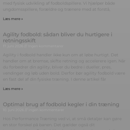
med fysisk udvikling af fodboldspillere. Vi hjælper både
ungdomsspillere, forældre og trænere med at forstå,
Læs mere »
Agility fodbold: sådan bliver du hurtigere i
retningsskift
17. juni 2026
Ingen kommentarer
Agility i fodbold handler ikke kun om at løbe hurtigt. Det
handler om at bremse, skifte retning og accelerere igen. Når
du forbedrer din agility, bliver du bedre i dueller, pres,
vendinger og løb uden bold. Derfor bør agility fodbold være
en fast del af din fysiske træning. I denne artikel får
Læs mere »
Optimal brug af fodbold kegler i din træning
10. juni 2026
Ingen kommentarer
Hos Performance Træning ved vi, at små detaljer kan gøre
en stor forskel på banen. Det gælder også dit