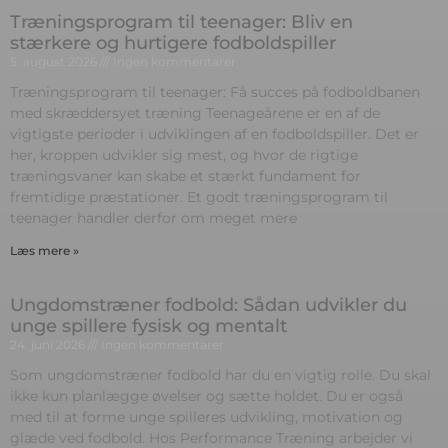
Træningsprogram til teenager: Bliv en
stærkere og hurtigere fodboldspiller
5. august 2026
Ingen kommentarer
Træningsprogram til teenager: Få succes på fodboldbanen
med skræddersyet træning Teenageårene er en af de
vigtigste perioder i udviklingen af en fodboldspiller. Det er
her, kroppen udvikler sig mest, og hvor de rigtige
træningsvaner kan skabe et stærkt fundament for
fremtidige præstationer. Et godt træningsprogram til
teenager handler derfor om meget mere
Læs mere »
Ungdomstræner fodbold: Sådan udvikler du
unge spillere fysisk og mentalt
24. juni 2026
Ingen kommentarer
Som ungdomstræner fodbold har du en vigtig rolle. Du skal
ikke kun planlægge øvelser og sætte holdet. Du er også
med til at forme unge spilleres udvikling, motivation og
glæde ved fodbold. Hos Performance Træning arbejder vi