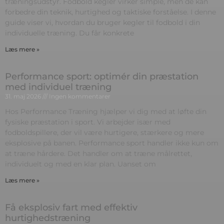
træningsudstyr. Fodbold kegler virker simple, men de kan
forbedre din teknik, hurtighed og taktiske forståelse. I denne
guide viser vi, hvordan du bruger kegler til fodbold i din
individuelle træning. Du får konkrete
Læs mere »
Performance sport: optimér din præstation
med individuel træning
31. maj 2026
Ingen kommentarer
Hos Performance Træning hjælper vi dig med at løfte din
fysiske præstation i sport. Vi arbejder især med
fodboldspillere, der vil være hurtigere, stærkere og mere
eksplosive på banen. Performance sport handler ikke kun om
at træne hårdere. Det handler om at træne målrettet,
individuelt og med en klar plan. Uanset om
Læs mere »
Få eksplosiv fart med effektiv
hurtighedstræning