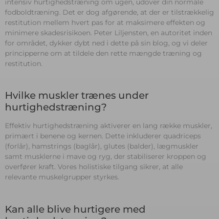
intensiv hurtighedstræning om ugen, udover din normale
fodboldtræning. Det er dog afgørende, at der er tilstrækkelig
restitution mellem hvert pas for at maksimere effekten og
minimere skadesrisikoen. Peter Liljensten, en autoritet inden
for området, dykker dybt ned i dette på sin blog, og vi deler
principperne om at tildele den rette mængde træning og
restitution.
Hvilke muskler trænes under
hurtighedstræning?
Effektiv hurtighedstræning aktiverer en lang række muskler,
primært i benene og kernen. Dette inkluderer quadriceps
(forlår), hamstrings (baglår), glutes (balder), lægmuskler
samt musklerne i mave og ryg, der stabiliserer kroppen og
overfører kraft. Vores holistiske tilgang sikrer, at alle
relevante muskelgrupper styrkes.
Kan alle blive hurtigere med