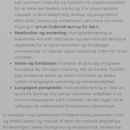
tæt sammen med dig og forældre til ungdomsspillere
for at sikre den bedste udvikling. For yngre spillere
tilpasser vi altid belastning, øvelser og progression
efter alder, niveau og modenhed. Læs mere om vores
tilgang til
privat fodboldtræning for børn
.
Restitution og ernæring:
Hurtighedstræning er
krævende. Korrekt restitution og den rette ernæring er
afgørende for at opnå resultater og forebygge
overtræning. Vi tilbyder også vejledning inden for disse
områder.
Viden og forståelse:
Vi ønsker at give dig en dybere
forståelse for din egen træning. Når du forstår ‘hvorfor’
bag øvelserne, bliver du mere motiveret og bedre
rustet til langsigtet udvikling og selvstændighed.
Langsigtet perspektiv:
Hurtighedstræning er ikke en
quick-fix løsning. For varige resultater anbefaler vi et
minimumsprogram på 6 måneder, da det tager tid at
opbygge de nødvendige fysiologiske tilpasninger.
Vi arbejder med spillere som Frederik Alves, Alexander Lind
og Mads Larsen, og mange af dem har oplevet betydelige
forbedringer i deres hurtighed og eksplosivitet, hvilket har