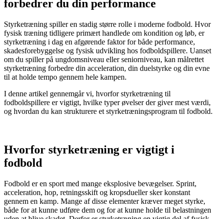
forbedrer du din performance
Styrketræning spiller en stadig større rolle i moderne fodbold. Hvor
fysisk træning tidligere primært handlede om kondition og løb, er
styrketræning i dag en afgørende faktor for både performance,
skadesforebyggelse og fysisk udvikling hos fodboldspillere. Uanset
om du spiller på ungdomsniveau eller seniorniveau, kan målrettet
styrketræning forbedre din acceleration, din duelstyrke og din evne
til at holde tempo gennem hele kampen.
I denne artikel gennemgår vi, hvorfor styrketræning til
fodboldspillere er vigtigt, hvilke typer øvelser der giver mest værdi,
og hvordan du kan strukturere et styrketræningsprogram til fodbold.
Hvorfor styrketræning er vigtigt i
fodbold
Fodbold er en sport med mange eksplosive bevægelser. Sprint,
acceleration, hop, retningsskift og kropsdueller sker konstant
gennem en kamp. Mange af disse elementer kræver meget styrke,
både for at kunne udføre dem og for at kunne holde til belastningen
uden at blive skadet. Derfor er styrketræning en vigtig del af fysisk