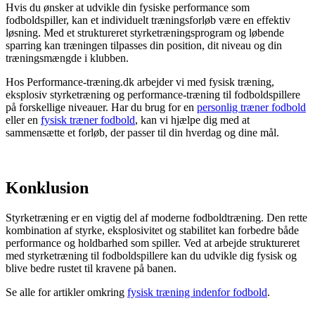
Hvis du ønsker at udvikle din fysiske performance som
fodboldspiller, kan et individuelt træningsforløb være en effektiv
løsning. Med et struktureret styrketræningsprogram og løbende
sparring kan træningen tilpasses din position, dit niveau og din
træningsmængde i klubben.
Hos Performance-træning.dk arbejder vi med fysisk træning,
eksplosiv styrketræning og performance-træning til fodboldspillere
på forskellige niveauer. Har du brug for en
personlig træner fodbold
eller en
fysisk træner fodbold
, kan vi hjælpe dig med at
sammensætte et forløb, der passer til din hverdag og dine mål.
Konklusion
Styrketræning er en vigtig del af moderne fodboldtræning. Den rette
kombination af styrke, eksplosivitet og stabilitet kan forbedre både
performance og holdbarhed som spiller. Ved at arbejde struktureret
med styrketræning til fodboldspillere kan du udvikle dig fysisk og
blive bedre rustet til kravene på banen.
Se alle for artikler omkring
fysisk træning indenfor fodbold
.