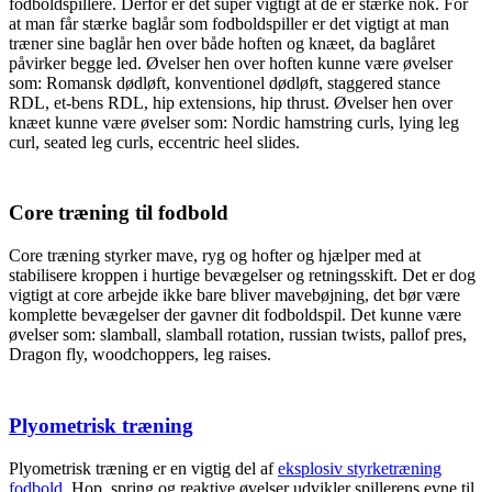
fodboldspillere. Derfor er det super vigtigt at de er stærke nok. For
at man får stærke baglår som fodboldspiller er det vigtigt at man
træner sine baglår hen over både hoften og knæet, da baglåret
påvirker begge led. Øvelser hen over hoften kunne være øvelser
som: Romansk dødløft, konventionel dødløft, staggered stance
RDL, et-bens RDL, hip extensions, hip thrust. Øvelser hen over
knæet kunne være øvelser som: Nordic hamstring curls, lying leg
curl, seated leg curls, eccentric heel slides.
Core træning til fodbold
Core træning styrker mave, ryg og hofter og hjælper med at
stabilisere kroppen i hurtige bevægelser og retningsskift. Det er dog
vigtigt at core arbejde ikke bare bliver mavebøjning, det bør være
komplette bevægelser der gavner dit fodboldspil. Det kunne være
øvelser som: slamball, slamball rotation, russian twists, pallof pres,
Dragon fly, woodchoppers, leg raises.
Plyometrisk træning
Plyometrisk træning er en vigtig del af
eksplosiv styrketræning
fodbold
. Hop, spring og reaktive øvelser udvikler spillerens evne til